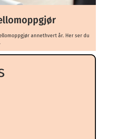
ellomoppgjør
llomoppgjør annethvert år. Her ser du
.
s