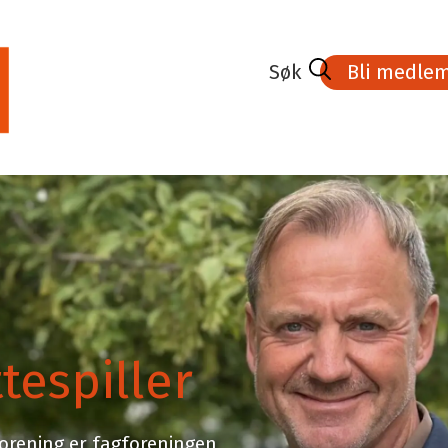
Bli medle
edlem
Lønnsoppgjøret 2026
Kurs- aktivitets
 medlem
Tariff og lønnsavtaler
Veien til Fagbrev
Tariffnyheter
Stipend
a
Rettigheter i arbeidslivet
Karriere
ler
Høyskolen Kristi
n
tespiller
ing Parat-appen
forening er fagforeningen