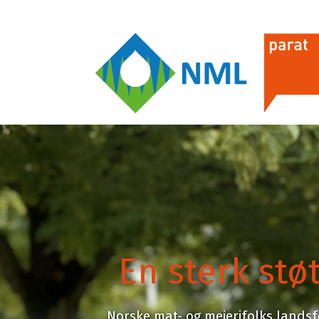
Forsiden
Om oss
Hvorfor bli m
-
Hovedstyret i NML
Hvem kan bli
Lokalforeningene i NML
Hva koster det
nml
NMLs vedtekter
Verv en kolleg
Utdrag fra Meierikalenderen
Medlemsforde
Fagbladet Mat- og meieriposten
Parat-butikke
En sterk støt
Menneskene i Parat
Brukerveiledn
YS Pensjon
Utmelding
Kontakt Parat
Norske mat- og meierifolks lands