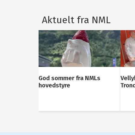
Aktuelt fra NML
a NMLs
Vellykket NML-fagsamling i
Saml
Trondheim april 2026
tilli