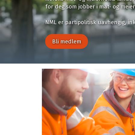
for deg som jobber i mat- og meier
NML er partipolitisk uavhengig, in
Bli medlem