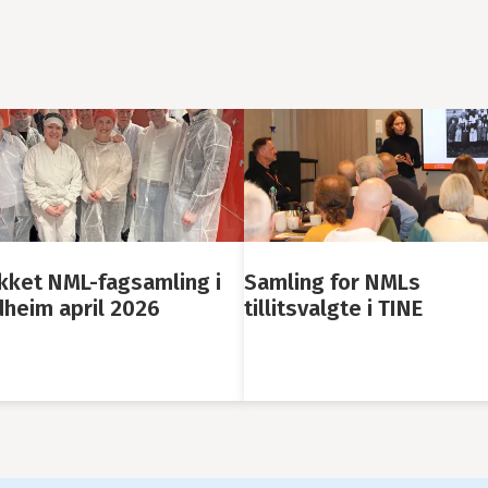
ing for NMLs
Mejerifagligt kursuskat
tsvalgte i TINE
2026