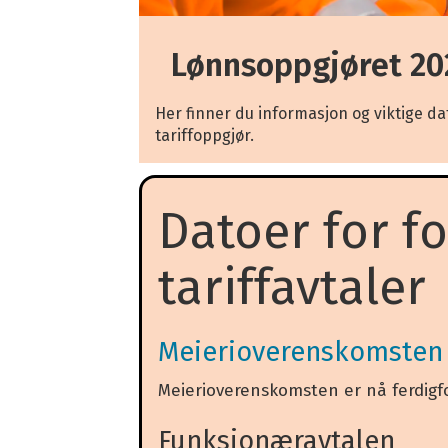
Lønnsoppgjøret 20
Her finner du informasjon og viktige dat
tariffoppgjør.
Datoer for f
tariffavtaler
Meierioverenskomsten
Meierioverenskomsten er nå ferdig
Funksjonæravtalen