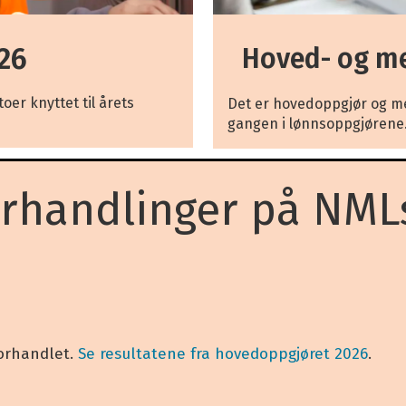
26
Hoved- og m
oer knyttet til årets
Det er hovedoppgjør og me
gangen i lønnsoppgjørene
orhandlinger på NML
forhandlet.
S
e resultatene fra hovedoppgjøret 2026
.