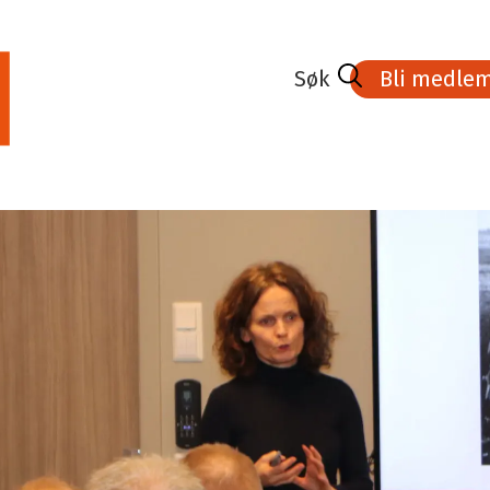
Bli medle
edlem
Lønnsoppgjøret 2026
Kurs- aktivitets
 medlem
Tariff og lønnsavtaler
Veien til Fagbrev
Tariffnyheter
Stipend
a
Rettigheter i arbeidslivet
Karriere
ler
Høyskolen Kristi
n
ing Parat-appen