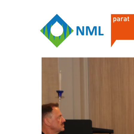
Om oss
Hvorfor bli m
Hovedstyret i NML
Hvem kan bli
Lokalforeningene i NML
Hva koster det
NMLs vedtekter
Verv en kolleg
Utdrag fra Meierikalenderen
Medlemsforde
Fagbladet Mat- og meieriposten
Parat-butikke
Menneskene i Parat
Brukerveiledn
YS Pensjon
Utmelding
Kontakt Parat