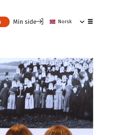
Min side
m
Norsk
kalender
Tips og råd for tillitsvalgte
Verktøy for tillitsvalgte
Tillitsvalgtrollen
Vekst og verving
ania
Hei tillitsvalgt
Driftstilskudd
Profilering